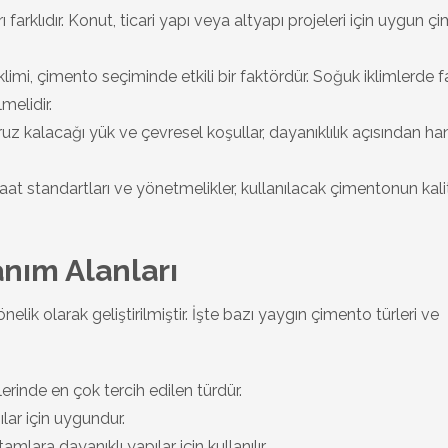
ı farklıdır. Konut, ticari yapı veya altyapı projeleri için uygun 
mi, çimento seçiminde etkili bir faktördür. Soğuk iklimlerde far
melidir.
z kalacağı yük ve çevresel koşullar, dayanıklılık açısından ha
aat standartları ve yönetmelikler, kullanılacak çimentonun kali
anım Alanları
yönelik olarak geliştirilmiştir. İşte bazı yaygın çimento türleri ve
erinde en çok tercih edilen türdür.
ar için uygundur.
tamlara dayanıklı yapılar için kullanılır.