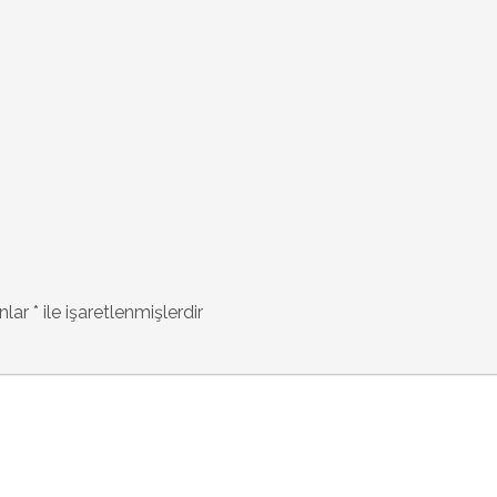
anlar
*
ile işaretlenmişlerdir