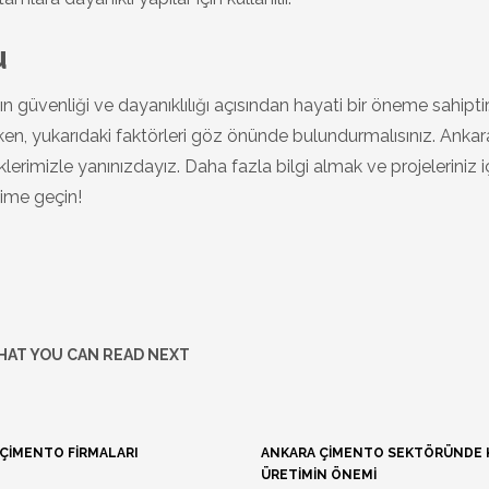
u
 güvenliği ve dayanıklılığı açısından hayati bir öneme sahiptir
ken, yukarıdaki faktörleri göz önünde bulundurmalısınız. Ankar
erimizle yanınızdayız. Daha fazla bilgi almak ve projeleriniz i
şime geçin!
AT YOU CAN READ NEXT
ÇIMENTO FIRMALARI
ANKARA ÇIMENTO SEKTÖRÜNDE K
ÜRETIMIN ÖNEMI