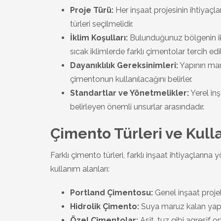
Proje Türü:
Her inşaat projesinin ihtiyaçlar
türleri seçilmelidir.
İklim Koşulları:
Bulunduğunuz bölgenin ikli
sıcak iklimlerde farklı çimentolar tercih edil
Dayanıklılık Gereksinimleri:
Yapının maru
çimentonun kullanılacağını belirler.
Standartlar ve Yönetmelikler:
Yerel inş
belirleyen önemli unsurlar arasındadır.
Çimento Türleri ve Kull
Farklı çimento türleri, farklı inşaat ihtiyaçlarına 
kullanım alanları:
Portland Çimentosu:
Genel inşaat projel
Hidrolik Çimento:
Suya maruz kalan yapıl
Özel Çimentolar:
Asit, tuz gibi agresif or